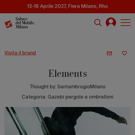
Salta
13-18 Aprile 2027, Fiera Milano, Rho
al
contenuto
principale
visita il brand
Elements
Thought by:
SantambrogioMilano
Categoria: Gazebi pergole e ombrelloni