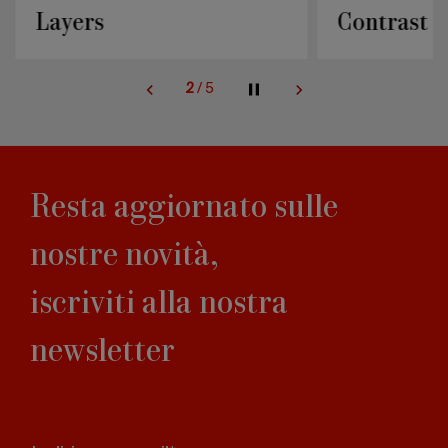
Layers
Contrast
2
/
5
Resta aggiornato sulle
nostre novità,
iscriviti alla nostra
newsletter