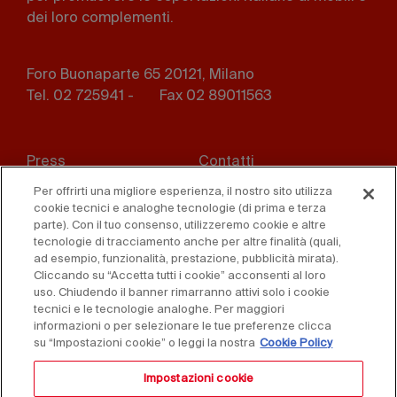
dei loro complementi.
Foro Buonaparte 65 20121, Milano
Tel. 02 725941 -
Fax 02 89011563
Footer
Press
Contatti
menu
Per offrirti una migliore esperienza, il nostro sito utilizza
Whistleblowing
Privacy
cookie tecnici e analoghe tecnologie (di prima e terza
parte). Con il tuo consenso, utilizzeremo cookie e altre
Disclaimer
D. Lgs. 231/01
tecnologie di tracciamento anche per altre finalità (quali,
ad esempio, funzionalità, prestazione, pubblicità mirata).
Cliccando su “Accetta tutti i cookie” acconsenti al loro
Cookies
Condizioni di vendita
uso. Chiudendo il banner rimarranno attivi solo i cookie
tecnici e le tecnologie analoghe. Per maggiori
Dichiarazione di
informazioni o per selezionare le tue preferenze clicca
accessibilità
su “Impostazioni cookie” o leggi la nostra
Cookie Policy
Impostazioni cookie