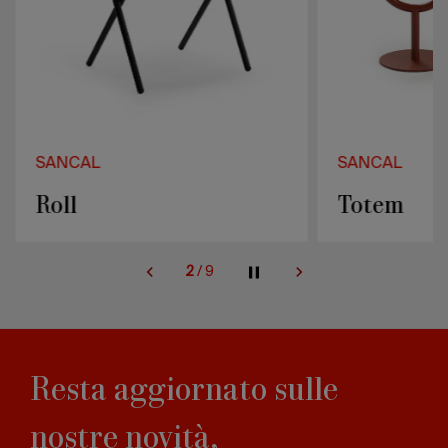
SANCAL
SANCAL
Roll
Totem
2
/
9
Resta aggiornato sulle
nostre novità,