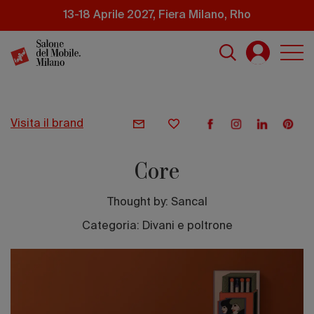
Salta
13-18 Aprile 2027, Fiera Milano, Rho
al
contenuto
principale
visita il brand
Core
Thought by:
Sancal
Categoria: Divani e poltrone