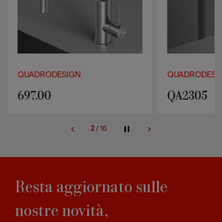
QUADRODESIGN
QUADRODESI
697.00
QA2305
2
/
16
Resta aggiornato sulle
nostre novità,