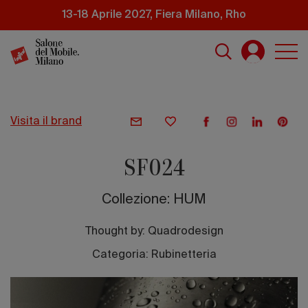
Salta
13-18 Aprile 2027, Fiera Milano, Rho
al
contenuto
principale
visita il brand
SF024
Collezione: HUM
Thought by:
Quadrodesign
Categoria: Rubinetteria