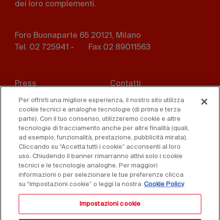
dei loro complementi.
Foro Buonaparte 65 20121, Milano
Tel. 02 725941 -
Fax 02 89011563
Footer
Press
Contatti
menu
Per offrirti una migliore esperienza, il nostro sito utilizza
Whistleblowing
Privacy
cookie tecnici e analoghe tecnologie (di prima e terza
parte). Con il tuo consenso, utilizzeremo cookie e altre
Disclaimer
D. Lgs. 231/01
tecnologie di tracciamento anche per altre finalità (quali,
ad esempio, funzionalità, prestazione, pubblicità mirata).
Cliccando su “Accetta tutti i cookie” acconsenti al loro
Cookies
Condizioni di vendita
uso. Chiudendo il banner rimarranno attivi solo i cookie
tecnici e le tecnologie analoghe. Per maggiori
Dichiarazione di
informazioni o per selezionare le tue preferenze clicca
accessibilità
su “Impostazioni cookie” o leggi la nostra
Cookie Policy
Impostazioni cookie