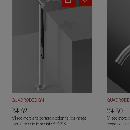
62
20
QUADRODESIGN
QUADRODE
24 62
24 20
Miscelatore alta portata a colonna per vasca
Miscelatore p
con kit doccia in acciaio AISI316L.
erogazione in