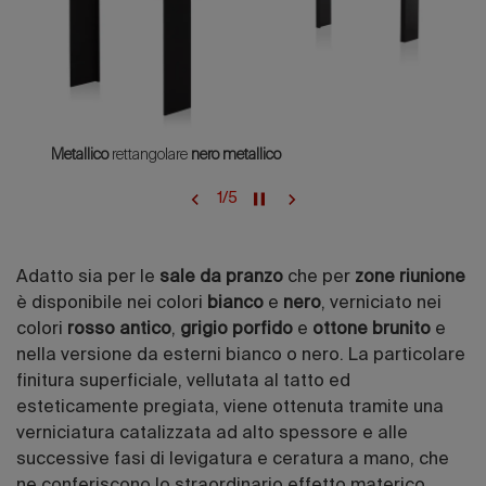
Metallico
rettangolare
nero metallico
1
/
5
Adatto sia per le
sale da pranzo
che per
zone riunione
è disponibile nei colori
bianco
e
nero
, verniciato nei
colori
rosso antico
,
grigio porfido
e
ottone brunito
e
nella versione da esterni bianco o nero. La particolare
finitura superficiale, vellutata al tatto ed
esteticamente pregiata, viene ottenuta tramite una
verniciatura catalizzata ad alto spessore e alle
successive fasi di levigatura e ceratura a mano, che
ne conferiscono lo straordinario effetto materico.