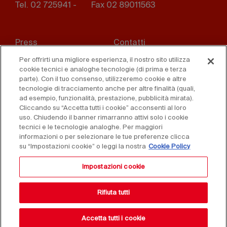
Tel. 02 725941 -
Fax 02 89011563
Footer
Press
Contatti
menu
Per offrirti una migliore esperienza, il nostro sito utilizza
Whistleblowing
Privacy
cookie tecnici e analoghe tecnologie (di prima e terza
parte). Con il tuo consenso, utilizzeremo cookie e altre
Disclaimer
D. Lgs. 231/01
tecnologie di tracciamento anche per altre finalità (quali,
ad esempio, funzionalità, prestazione, pubblicità mirata).
Cliccando su “Accetta tutti i cookie” acconsenti al loro
Cookies
Condizioni di vendita
uso. Chiudendo il banner rimarranno attivi solo i cookie
tecnici e le tecnologie analoghe. Per maggiori
Dichiarazione di
informazioni o per selezionare le tue preferenze clicca
accessibilità
su “Impostazioni cookie” o leggi la nostra
Cookie Policy
Impostazioni cookie
Rifiuta tutti
Accetta tutti i cookie