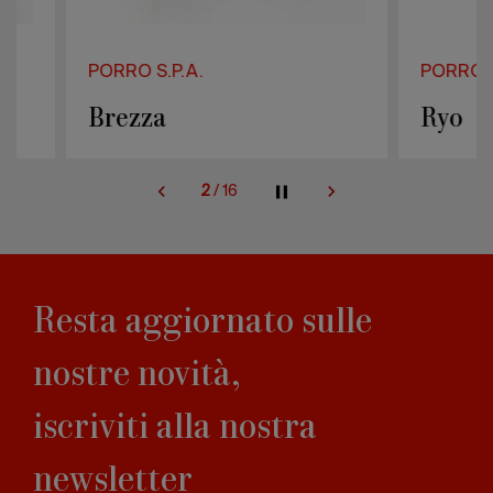
PORRO S.P.A.
PORRO S.P.A.
Brezza
Ryo
2
/
16
Resta aggiornato sulle
nostre novità,
iscriviti alla nostra
newsletter