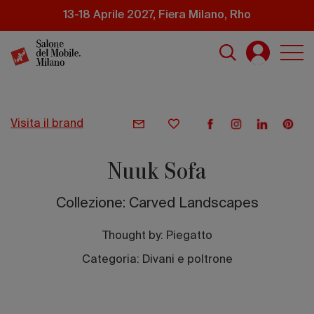
Salta
13-18 Aprile 2027, Fiera Milano, Rho
al
contenuto
principale
visita il brand
Nuuk Sofa
Collezione: Carved Landscapes
Thought by:
Piegatto
Categoria: Divani e poltrone