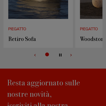
PIEGATTO
PIEGATTO
Woodstone sideboard
Woodston
Resta aggiornato sulle
nostre novità,
iscriviti alla nostra