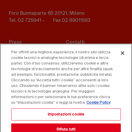
Foro Buonaparte 65 20121, Milano
Tel. 02 725941 -
Fax 02 89011563
Footer
Press
Contatti
menu
Per offrirti una migliore esperienza, il nostro sito utilizza
Whistleblowing
Privacy
cookie tecnici e analoghe tecnologie (di prima e terza
parte). Con il tuo consenso, utilizzeremo cookie e altre
Disclaimer
D. Lgs. 231/01
tecnologie di tracciamento anche per altre finalità (quali,
ad esempio, funzionalità, prestazione, pubblicità mirata).
Cliccando su “Accetta tutti i cookie” acconsenti al loro
Cookies
Condizioni di vendita
uso. Chiudendo il banner rimarranno attivi solo i cookie
tecnici e le tecnologie analoghe. Per maggiori
Dichiarazione di
informazioni o per selezionare le tue preferenze clicca
accessibilità
su “Impostazioni cookie” o leggi la nostra
Cookie Policy
Impostazioni cookie
Rifiuta tutti