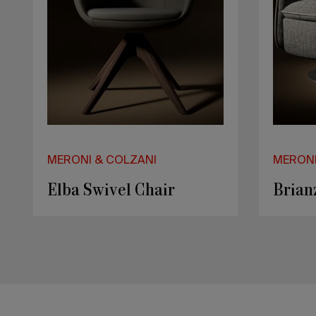
MERONI & COLZANI
MERONI
Maggiore Cupboard
Machi