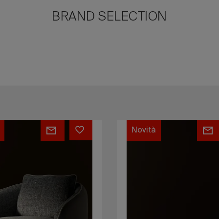
BRAND SELECTION
elli
Lungotevere
Outdoor