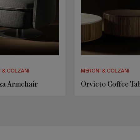
 & COLZANI
MERONI & COLZANI
avelli System
Lungotevere Out