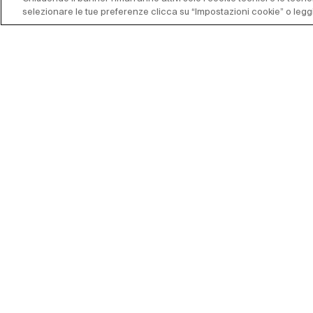
selezionare le tue preferenze clicca su “Impostazioni cookie” o leggi
Resta aggiornato sulle nostr
iscriviti alla nostra newslett
Il Salone Internazionale del Mobile nasce nel 1961 
promuovere le esportazioni italiane di mobili e dei
complementi.