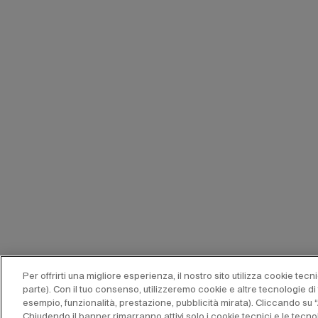
Per offrirti una migliore esperienza, il nostro sito utilizza cookie tec
parte). Con il tuo consenso, utilizzeremo cookie e altre tecnologie di
esempio, funzionalità, prestazione, pubblicità mirata). Cliccando su “
Chiudendo il banner rimarranno attivi solo i cookie tecnici e le tec