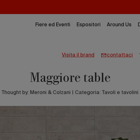
Fiere ed Eventi
Espositori
Around Us
visita il brand
contattaci
Maggiore table
Thought by:
Meroni & Colzani
|
Categoria: Tavoli e tavolini