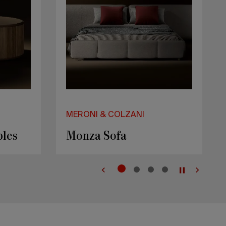
MERONI & COLZANI
door
Lungotevere Armchair