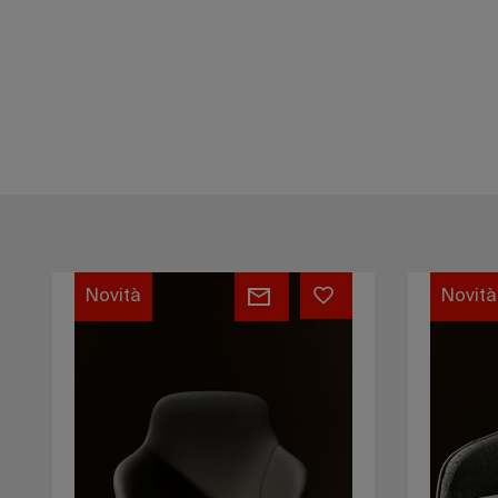
Maggiore
Machiav
Cupboard
System