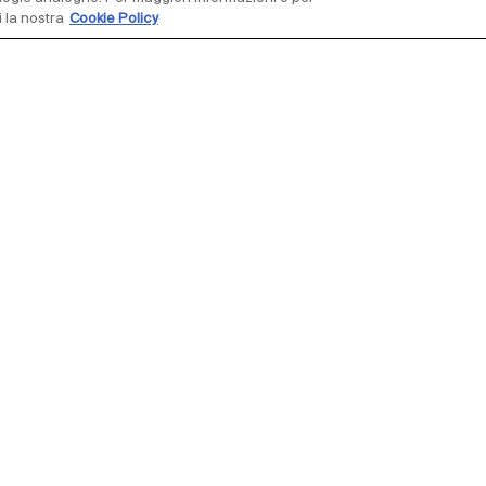
 la nostra
Cookie Policy
e novità,
Indirizzo e-mail*
er
Footer
per
Press
Contatti
Whistleb
menu
 loro