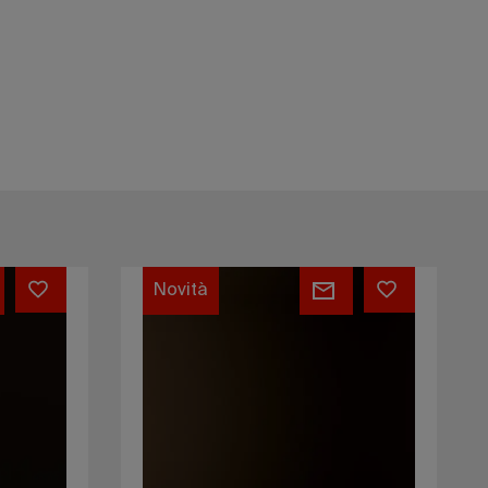
Lungotevere
Armchair