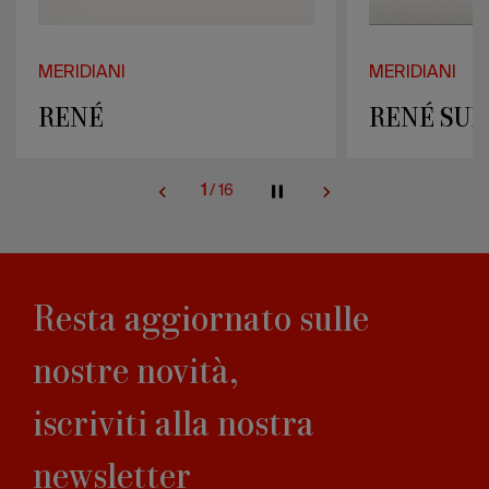
MERIDIANI
MERIDIANI
RENÉ
RENÉ SUI
1
/
16
Resta aggiornato sulle
nostre novità,
iscriviti alla nostra
newsletter