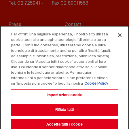
Tel. 02 725941 -
Fax 02 89011563
Footer
Press
Contatti
menu
Per offrirti una migliore esperienza, il nostro sito utilizza
Whistleblowing
Privacy
cookie tecnici e analoghe tecnologie (di prima e terza
parte). Con il tuo consenso, utilizzeremo cookie e altre
Disclaimer
D. Lgs. 231/01
tecnologie di tracciamento anche per altre finalità (quali,
ad esempio, funzionalità, prestazione, pubblicità mirata).
Cliccando su “Accetta tutti i cookie” acconsenti al loro
Cookies
Condizioni di vendita
uso. Chiudendo il banner rimarranno attivi solo i cookie
tecnici e le tecnologie analoghe. Per maggiori
Dichiarazione di
informazioni o per selezionare le tue preferenze clicca
accessibilità
su “Impostazioni cookie” o leggi la nostra
Cookie Policy
Impostazioni cookie
Rifiuta tutti
Accetta tutti i cookie