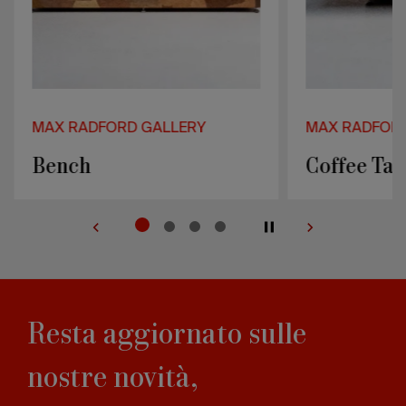
MAX RADFORD GALLERY
MAX RADFOR
Bench
Coffee Tab
Resta aggiornato sulle
nostre novità,