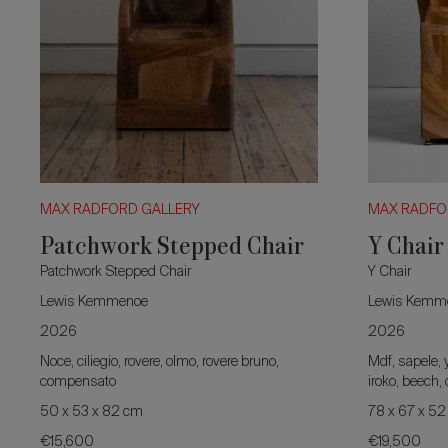
MAX RADFORD GALLERY
MAX RADFO
Patchwork Stepped Chair
Y Chair
Patchwork Stepped Chair
Y Chair
Lewis Kemmenoe
Lewis Kemm
2026
2026
Noce, ciliegio, rovere, olmo, rovere bruno,
Mdf, sapele, y
compensato
iroko, beech,
50 x 53 x 82 cm
78 x 67 x 5
€15,600
€19,500