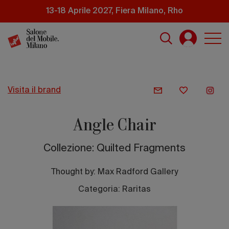
Salta
13-18 Aprile 2027, Fiera Milano, Rho
al
contenuto
principale
visita il brand
Angle Chair
Collezione: Quilted Fragments
Thought by:
Max Radford Gallery
Categoria: Raritas