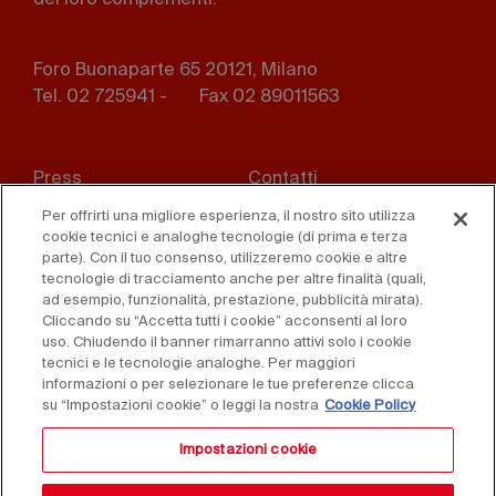
Foro Buonaparte 65 20121, Milano
Tel. 02 725941 -
Fax 02 89011563
Footer
Press
Contatti
menu
Per offrirti una migliore esperienza, il nostro sito utilizza
Whistleblowing
Privacy
cookie tecnici e analoghe tecnologie (di prima e terza
parte). Con il tuo consenso, utilizzeremo cookie e altre
Disclaimer
D. Lgs. 231/01
tecnologie di tracciamento anche per altre finalità (quali,
ad esempio, funzionalità, prestazione, pubblicità mirata).
Cliccando su “Accetta tutti i cookie” acconsenti al loro
Cookies
Condizioni di vendita
uso. Chiudendo il banner rimarranno attivi solo i cookie
tecnici e le tecnologie analoghe. Per maggiori
Dichiarazione di
informazioni o per selezionare le tue preferenze clicca
accessibilità
su “Impostazioni cookie” o leggi la nostra
Cookie Policy
Impostazioni cookie