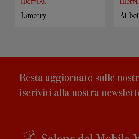
LUCEPLAN
LUCEP
Limetry
Alibel
Resta aggiornato sulle nostr
iscriviti alla nostra newslett