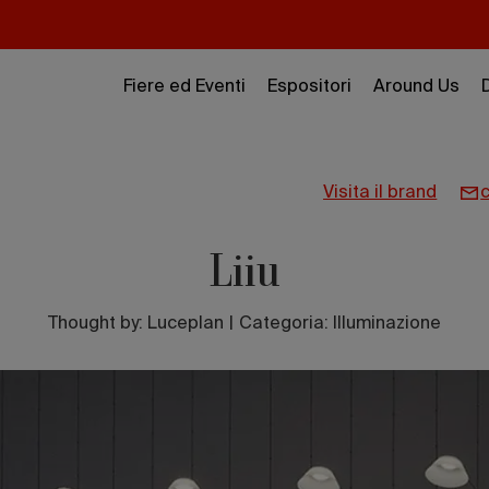
Fiere ed Eventi
Espositori
Around Us
visita il brand
Liiu
Thought by:
Luceplan
|
Categoria: Illuminazione