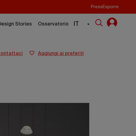
Press
Esporre
IT
Design Stories
Osservatorio
contattaci
aggiungi ai preferiti