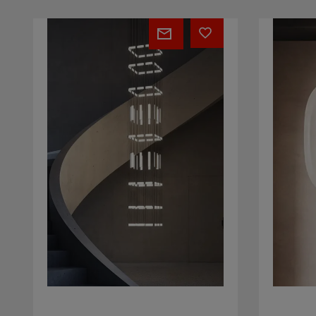
Limetry
Alibel