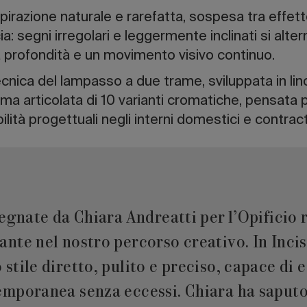
spirazione naturale e rarefatta, sospesa tra effe
a: segni irregolari e leggermente inclinati si alter
 profondità e un movimento visivo continuo.
tecnica del lampasso a due trame, sviluppata in lin
ma articolata di 10 varianti cromatiche, pensata 
ilità progettuali negli interni domestici e contract
segnate da Chiara Andreatti per l’Opificio
nte nel nostro percorso creativo. In Inci
stile diretto, pulito e preciso, capace di 
mporanea senza eccessi. Chiara ha saputo