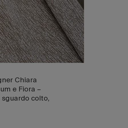
igner Chiara
gnum e Fiora –
o sguardo colto,