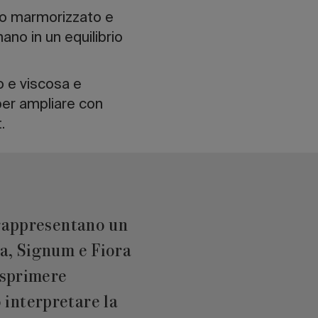
tto marmorizzato e
nano in un equilibrio
o e viscosa e
per ampliare con
.
 rappresentano un
sa, Signum e Fiora
esprimere
 interpretare la