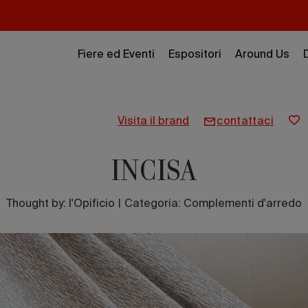
Fiere ed Eventi
Espositori
Around Us
visita il brand
contattaci
INCISA
Thought by:
l'Opificio
|
Categoria: Complementi d'arredo