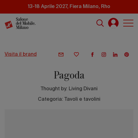
Salta
13-18 Aprile 2027, Fiera Milano, Rho
al
contenuto
principale
visita il brand
Pagoda
Thought by:
Living Divani
Categoria: Tavoli e tavolini