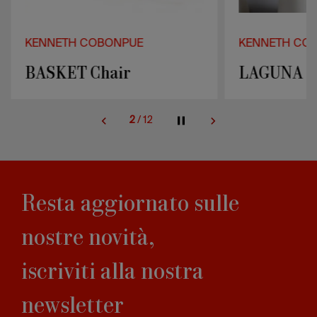
KENNETH COBONPUE
KENNETH CO
BASKET Chair
LAGUNA Di
2
/
12
Resta aggiornato sulle
nostre novità,
iscriviti alla nostra
newsletter