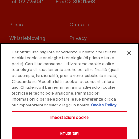
Tel. 02 725941 -
Fax 02 89011563
Footer
Press
Contatti
menu
Whistleblowing
Privacy
Disclaimer
D. Lgs. 231/01
Per offrirti una migliore esperienza, il nostro sito utilizza
cookie tecnici e analoghe tecnologie (di prima e terza
parte). Con il tuo consenso, utilizzeremo cookie e altre
Cookies
Condizioni di vendita
tecnologie di tracciamento anche per altre finalità (quali,
ad esempio, funzionalità, prestazione, pubblicità mirata).
Dichiarazione di
Cliccando su “Accetta tutti i cookie” acconsenti al loro
accessibilità
uso. Chiudendo il banner rimarranno attivi solo i cookie
tecnici e le tecnologie analoghe. Per maggiori
informazioni o per selezionare le tue preferenze clicca
su “Impostazioni cookie” o leggi la nostra
Cookie Policy
Impostazioni cookie
Rifiuta tutti