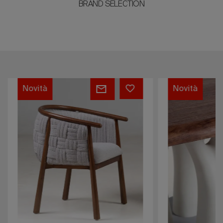
BRAND SELECTION
BASKET
LAGUNA
Novità
Novità
Chair
Dining
Table