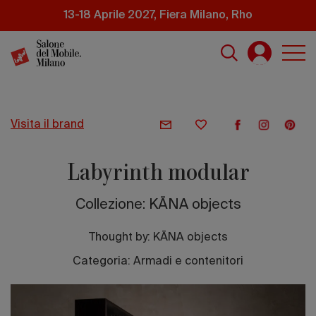
Salta
13-18 Aprile 2027, Fiera Milano, Rho
al
contenuto
principale
visita il brand
Labyrinth modular
Collezione: KĀNA objects
Thought by:
KĀNA objects
Categoria: Armadi e contenitori