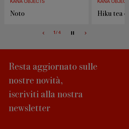
KĀNA OBJECTS
KĀNA OBJECTS
Noto
Hiku tea or
2
/
4
Resta aggiornato sulle
nostre novità,
iscriviti alla nostra
newsletter