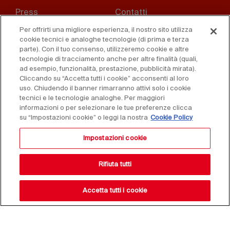
Footer
Press
Contatti
menu
Per offrirti una migliore esperienza, il nostro sito utilizza
Whistleblowing
Privacy
cookie tecnici e analoghe tecnologie (di prima e terza
parte). Con il tuo consenso, utilizzeremo cookie e altre
Disclaimer
D. Lgs. 231/01
tecnologie di tracciamento anche per altre finalità (quali,
ad esempio, funzionalità, prestazione, pubblicità mirata).
Cliccando su “Accetta tutti i cookie” acconsenti al loro
Cookies
Condizioni di vendita
uso. Chiudendo il banner rimarranno attivi solo i cookie
tecnici e le tecnologie analoghe. Per maggiori
Dichiarazione di
informazioni o per selezionare le tue preferenze clicca
accessibilità
su “Impostazioni cookie” o leggi la nostra
Cookie Policy
Impostazioni cookie
Rifiuta tutti
Accetta tutti i cookie
Copyright © 2025 Federlegno Arredo Eventi S.p.A.
Tutti i diritti riservati - P.IVA 06987590152