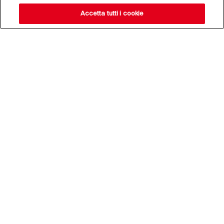
Accetta tutti i cookie
Resta aggiornato sulle
nostre novità,
iscriviti alla nostra
newsletter
Indirizzo e-mail*