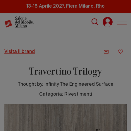
Salta
13-18 Aprile 2027, Fiera Milano, Rho
al
contenuto
principale
visita il brand
Travertino Trilogy
Thought by:
Infinity The Engineered Surface
Categoria: Rivestimenti