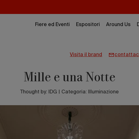
Fiere ed Eventi
Espositori
Around Us
visita il brand
contattac
Mille e una Notte
Thought by:
IDG
|
Categoria: Illuminazione