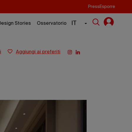
Press
Esporre
IT
Design Stories
Osservatorio
i
aggiungi ai preferiti