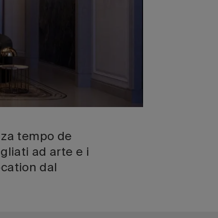
enza tempo de
gliati ad arte e i
ocation dal