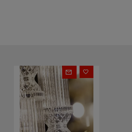
Crystal
Luminous
walls