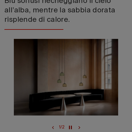
Blu soffusi riecheggiano il cielo
all’alba, mentre la sabbia dorata
risplende di calore.
1
/
2