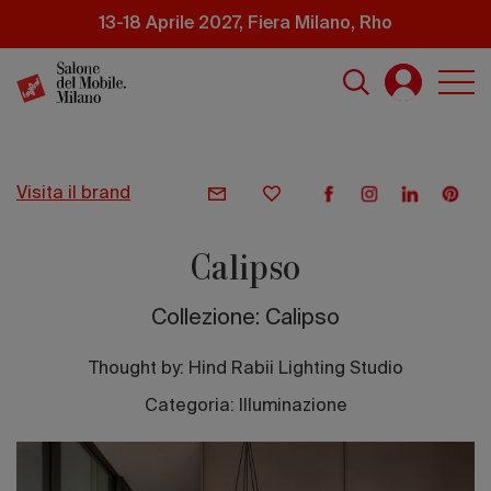
Salta
13-18 Aprile 2027, Fiera Milano, Rho
al
contenuto
principale
visita il brand
Calipso
Collezione: Calipso
Thought by:
Hind Rabii Lighting Studio
Categoria: Illuminazione