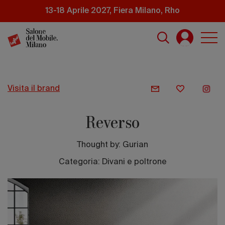
Salta
13-18 Aprile 2027, Fiera Milano, Rho
al
contenuto
principale
visita il brand
Reverso
Thought by:
Gurian
Categoria: Divani e poltrone