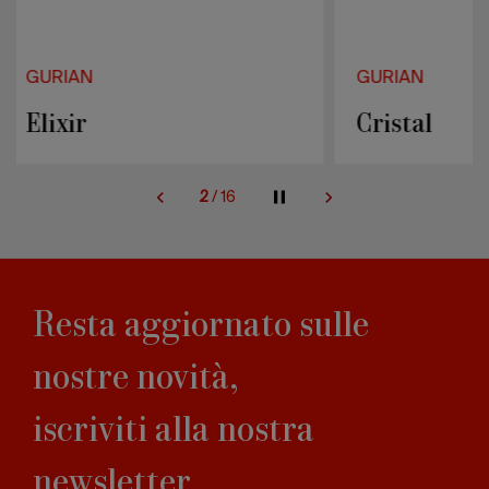
GURIAN
GURIAN
Cristal
Blob
2
/
16
Resta aggiornato sulle
nostre novità,
iscriviti alla nostra
newsletter