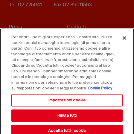
Tel. 02 725941 -
Fax 02 89011563
Footer
Press
Contatti
menu
Per offrirti una migliore esperienza, il nostro sito utilizza
Whistleblowing
Privacy
cookie tecnici e analoghe tecnologie (di prima e terza
parte). Con il tuo consenso, utilizzeremo cookie e altre
Disclaimer
D. Lgs. 231/01
tecnologie di tracciamento anche per altre finalità (quali,
ad esempio, funzionalità, prestazione, pubblicità mirata).
Cliccando su “Accetta tutti i cookie” acconsenti al loro
Cookies
Condizioni di vendita
uso. Chiudendo il banner rimarranno attivi solo i cookie
tecnici e le tecnologie analoghe. Per maggiori
Dichiarazione di
informazioni o per selezionare le tue preferenze clicca
accessibilità
su “Impostazioni cookie” o leggi la nostra
Cookie Policy
Impostazioni cookie
Rifiuta tutti
Accetta tutti i cookie