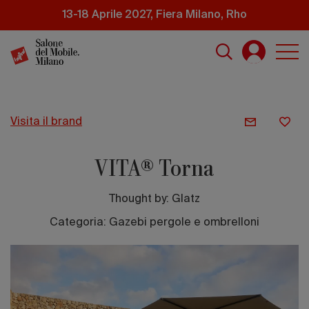
Salta
13-18 Aprile 2027, Fiera Milano, Rho
al
contenuto
principale
visita il brand
VITA® Torna
Thought by:
Glatz
Categoria: Gazebi pergole e ombrelloni