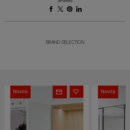
SHARE
BRAND SELECTION
Framework
I-
Novità
Novità
Lockers
Wallspace