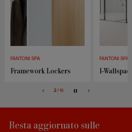
FANTONI SPA
FANTONI SPA
Framework Lockers
I-Wallspac
2
/
16
Resta aggiornato sulle