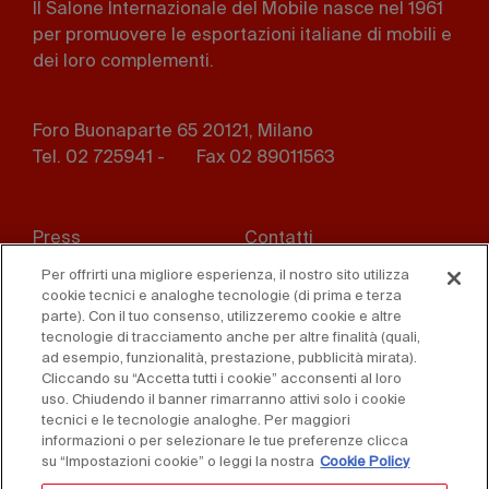
Il Salone Internazionale del Mobile nasce nel 1961
per promuovere le esportazioni italiane di mobili e
dei loro complementi.
Foro Buonaparte 65 20121, Milano
Tel. 02 725941 -
Fax 02 89011563
Footer
Press
Contatti
menu
Per offrirti una migliore esperienza, il nostro sito utilizza
Whistleblowing
Privacy
cookie tecnici e analoghe tecnologie (di prima e terza
parte). Con il tuo consenso, utilizzeremo cookie e altre
Disclaimer
D. Lgs. 231/01
tecnologie di tracciamento anche per altre finalità (quali,
ad esempio, funzionalità, prestazione, pubblicità mirata).
Cliccando su “Accetta tutti i cookie” acconsenti al loro
Cookies
Condizioni di vendita
uso. Chiudendo il banner rimarranno attivi solo i cookie
tecnici e le tecnologie analoghe. Per maggiori
Dichiarazione di
informazioni o per selezionare le tue preferenze clicca
accessibilità
su “Impostazioni cookie” o leggi la nostra
Cookie Policy