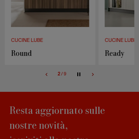
CUCINE LUBE
CUCINE LUBE
Round
Ready
2
/
9
Resta aggiornato sulle
nostre novità,