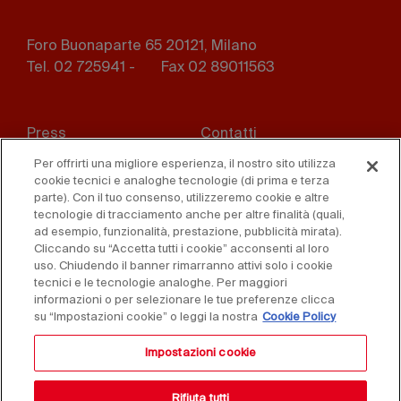
Foro Buonaparte 65 20121, Milano
Tel. 02 725941 -
Fax 02 89011563
Footer
Press
Contatti
menu
Per offrirti una migliore esperienza, il nostro sito utilizza
Whistleblowing
Privacy
cookie tecnici e analoghe tecnologie (di prima e terza
parte). Con il tuo consenso, utilizzeremo cookie e altre
Disclaimer
D. Lgs. 231/01
tecnologie di tracciamento anche per altre finalità (quali,
ad esempio, funzionalità, prestazione, pubblicità mirata).
Cliccando su “Accetta tutti i cookie” acconsenti al loro
Cookies
Condizioni di vendita
uso. Chiudendo il banner rimarranno attivi solo i cookie
tecnici e le tecnologie analoghe. Per maggiori
Dichiarazione di
informazioni o per selezionare le tue preferenze clicca
accessibilità
su “Impostazioni cookie” o leggi la nostra
Cookie Policy
Impostazioni cookie
Rifiuta tutti