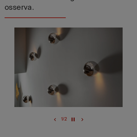
osserva.
1
/
2