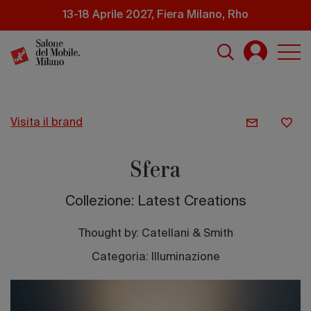
Salta
13-18 Aprile 2027, Fiera Milano, Rho
al
contenuto
principale
visita il brand
Sfera
Collezione: Latest Creations
Thought by:
Catellani & Smith
Categoria: Illuminazione