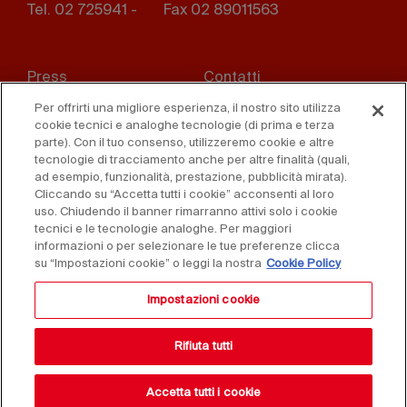
Tel. 02 725941 -
Fax 02 89011563
Footer
Press
Contatti
menu
Per offrirti una migliore esperienza, il nostro sito utilizza
Whistleblowing
Privacy
cookie tecnici e analoghe tecnologie (di prima e terza
parte). Con il tuo consenso, utilizzeremo cookie e altre
Disclaimer
D. Lgs. 231/01
tecnologie di tracciamento anche per altre finalità (quali,
ad esempio, funzionalità, prestazione, pubblicità mirata).
Cliccando su “Accetta tutti i cookie” acconsenti al loro
Cookies
Condizioni di vendita
uso. Chiudendo il banner rimarranno attivi solo i cookie
tecnici e le tecnologie analoghe. Per maggiori
Dichiarazione di
informazioni o per selezionare le tue preferenze clicca
accessibilità
su “Impostazioni cookie” o leggi la nostra
Cookie Policy
Impostazioni cookie
Rifiuta tutti
Accetta tutti i cookie