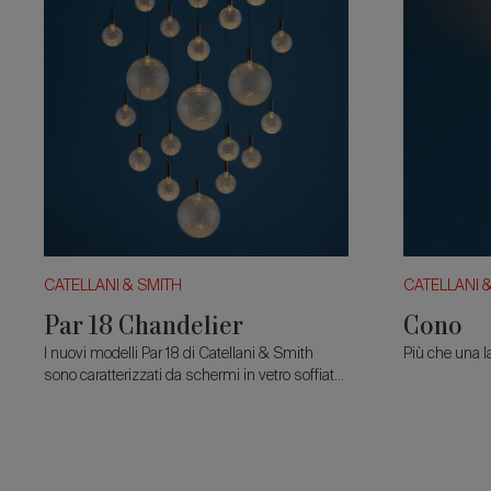
CATELLANI & SMITH
CATELLANI 
Par 18 Chandelier
Cono
I nuovi modelli Par 18 di Catellani & Smith
Più che una l
sono caratterizzati da schermi in vetro soffiato
irregolare.