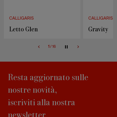
CALLIGARIS
Mobili Gio
CALLIGARIS
Gravity
Calligaris
2
/
16
Resta aggiornato sulle
nostre novità,
iscriviti alla nostra
newsletter