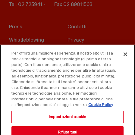
Tel. 02 725941 -
Fax 02 89011563
Footer
Press
Contatti
menu
Whistleblowing
Privacy
Disclaimer
D. Lgs. 231/01
Per offrirti una migliore esperienza, il nostro sito utilizza
cookie tecnici e analoghe tecnologie (di prima e terza
parte). Con il tuo consenso, utilizzeremo cookie e altre
Cookies
Condizioni di vendita
tecnologie di tracciamento anche per altre finalità (quali,
ad esempio, funzionalità, prestazione, pubblicità mirata).
Dichiarazione di
Cliccando su “Accetta tutti i cookie” acconsenti al loro
accessibilità
uso. Chiudendo il banner rimarranno attivi solo i cookie
tecnici e le tecnologie analoghe. Per maggiori
informazioni o per selezionare le tue preferenze clicca
su “Impostazioni cookie” o leggi la nostra
Cookie Policy
Impostazioni cookie
Rifiuta tutti