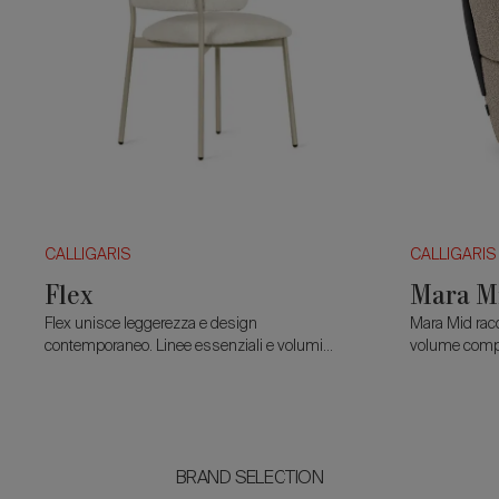
CALLIGARIS
CALLIGARIS
Flex
Mara M
Flex unisce leggerezza e design
Mara Mid rac
contemporaneo. Linee essenziali e volumi
volume compa
morbidi si combinano con uno schienale
mentre il dett
curvato senza viti a vista. Eleganza discreta e
comfort.
BRAND SELECTION