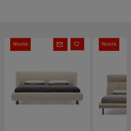
Gravity
Mobili
Novità
Novità
Giorno
-
Calligaris
2026