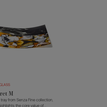
GLASS
ret M
tray from Senza Fine collection,
ighlights the core value of