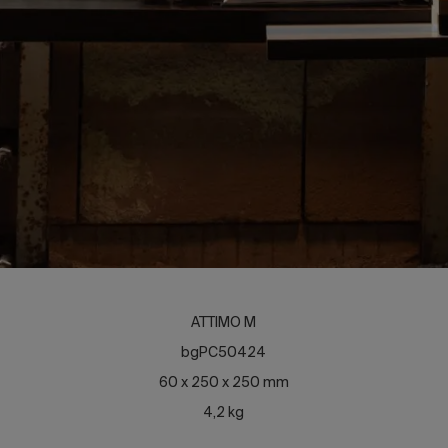
ATTIMO M
bgPC50424
60 x 250 x 250 mm
4,2 kg