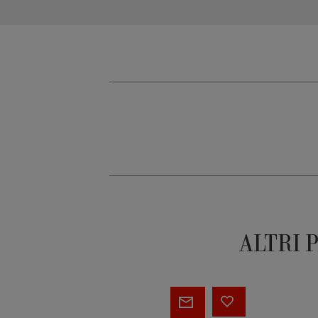
ALTRI 
Cabaret
Cabar
M