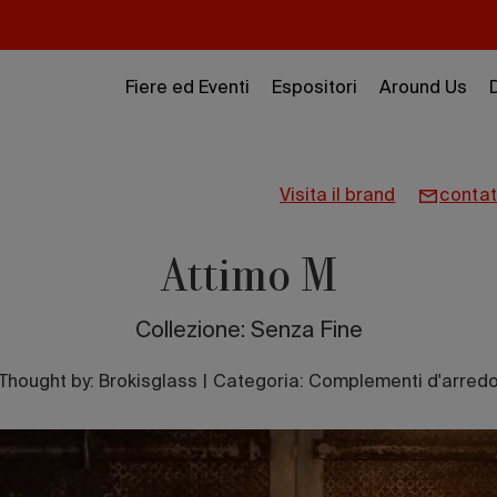
Fiere ed Eventi
Espositori
Around Us
visita il brand
contat
Attimo M
Collezione: Senza Fine
Thought by:
Brokisglass
|
Categoria: Complementi d'arred