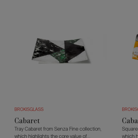
BROKISGLASS
BROKIS
Cabaret
Caba
Tray Cabaret from Senza Fine collection,
Square 
which highlights the core value of
which h