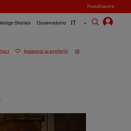
Press
Esporre
IT
Design Stories
Osservatorio
taci
aggiungi ai preferiti
o