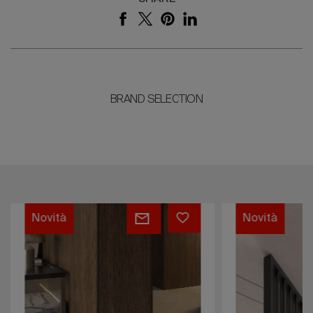
BRAND SELECTION
Paleo,
SYNCROSYS
Novità
Novità
il
legno
fossile
come
essenza