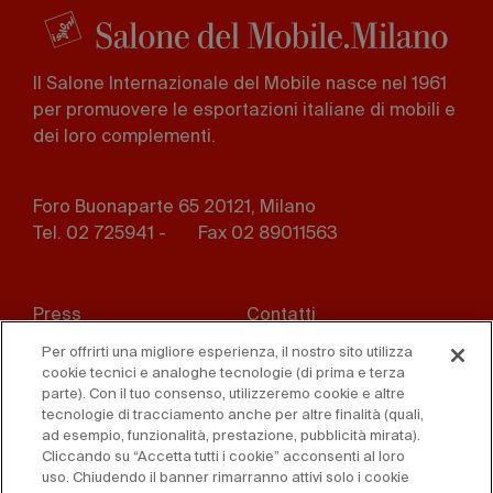
Il Salone Internazionale del Mobile nasce nel 1961
per promuovere le esportazioni italiane di mobili e
dei loro complementi.
Foro Buonaparte 65 20121, Milano
Tel. 02 725941 -
Fax 02 89011563
Footer
Press
Contatti
menu
Per offrirti una migliore esperienza, il nostro sito utilizza
Whistleblowing
Privacy
cookie tecnici e analoghe tecnologie (di prima e terza
parte). Con il tuo consenso, utilizzeremo cookie e altre
Disclaimer
D. Lgs. 231/01
tecnologie di tracciamento anche per altre finalità (quali,
ad esempio, funzionalità, prestazione, pubblicità mirata).
Cliccando su “Accetta tutti i cookie” acconsenti al loro
Cookies
Condizioni di vendita
uso. Chiudendo il banner rimarranno attivi solo i cookie