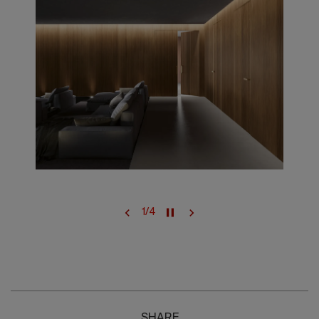
1
/
4
SHARE