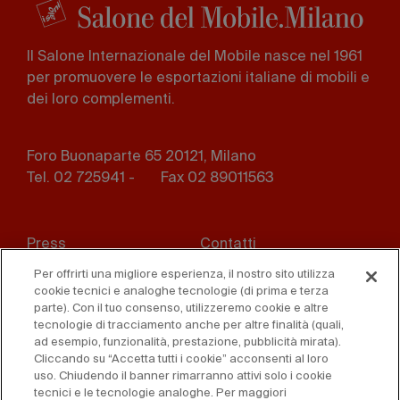
Il Salone Internazionale del Mobile nasce nel 1961
per promuovere le esportazioni italiane di mobili e
dei loro complementi.
Foro Buonaparte 65 20121, Milano
Tel. 02 725941 -
Fax 02 89011563
Footer
Press
Contatti
menu
Per offrirti una migliore esperienza, il nostro sito utilizza
Whistleblowing
Privacy
cookie tecnici e analoghe tecnologie (di prima e terza
parte). Con il tuo consenso, utilizzeremo cookie e altre
Disclaimer
D. Lgs. 231/01
tecnologie di tracciamento anche per altre finalità (quali,
ad esempio, funzionalità, prestazione, pubblicità mirata).
Cliccando su “Accetta tutti i cookie” acconsenti al loro
Cookies
Condizioni di vendita
uso. Chiudendo il banner rimarranno attivi solo i cookie
tecnici e le tecnologie analoghe. Per maggiori