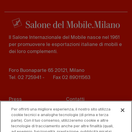
Il Salone Internazionale del Mobile nasce nel 1961
per promuovere le esportazioni italiane di mobili e
dei loro complementi.
Foro Buonaparte 65 20121, Milano
Tel. 02 725941 -
Fax 02 89011563
Footer
Press
Contatti
menu
Per offrirti una migliore esperienza, il nostro sito utilizza
Whistleblowing
Privacy
cookie tecnici e analoghe tecnologie (di prima e terza
parte). Con il tuo consenso, utilizzeremo cookie e altre
Disclaimer
D. Lgs. 231/01
tecnologie di tracciamento anche per altre finalità (quali,
ad esempio, funzionalità, prestazione, pubblicità mirata).