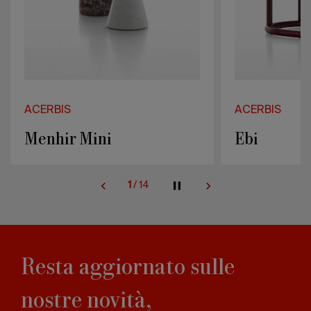
ACERBIS
ACERBIS
Ebi
Parioli
2
/
14
Resta aggiornato sulle
nostre novità,