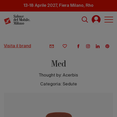
Salta
13-18 Aprile 2027, Fiera Milano, Rho
al
contenuto
principale
visita il brand
Med
Thought by:
Acerbis
Categoria: Sedute