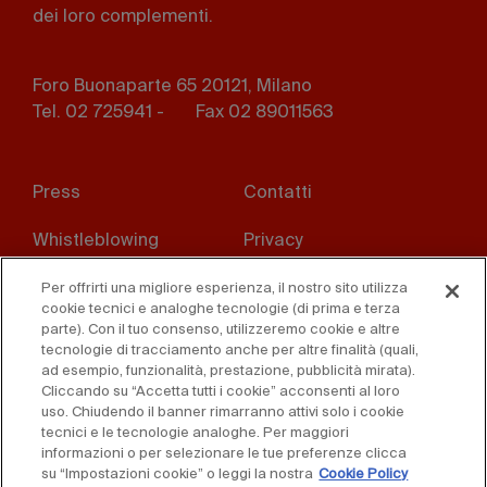
dei loro complementi.
Foro Buonaparte 65 20121, Milano
Tel. 02 725941 -
Fax 02 89011563
Footer
Press
Contatti
menu
Whistleblowing
Privacy
Disclaimer
D. Lgs. 231/01
Per offrirti una migliore esperienza, il nostro sito utilizza
cookie tecnici e analoghe tecnologie (di prima e terza
parte). Con il tuo consenso, utilizzeremo cookie e altre
Cookies
Condizioni di vendita
tecnologie di tracciamento anche per altre finalità (quali,
ad esempio, funzionalità, prestazione, pubblicità mirata).
Dichiarazione di
Cliccando su “Accetta tutti i cookie” acconsenti al loro
accessibilità
uso. Chiudendo il banner rimarranno attivi solo i cookie
tecnici e le tecnologie analoghe. Per maggiori
informazioni o per selezionare le tue preferenze clicca
su “Impostazioni cookie” o leggi la nostra
Cookie Policy