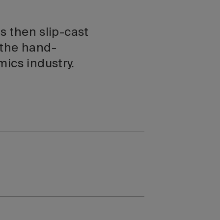
s then slip-cast
 the hand-
ics industry.