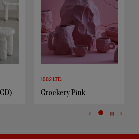
1882 LTD.
/CD)
Crockery Pink