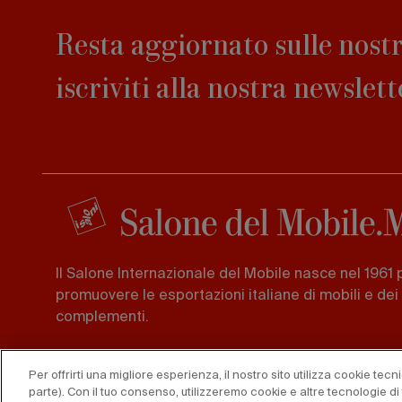
Resta aggiornato sulle nostr
iscriviti alla nostra newslett
Il Salone Internazionale del Mobile nasce nel 1961 
promuovere le esportazioni italiane di mobili e dei
complementi.
Foro Buonaparte 65 20121, Milano
Per offrirti una migliore esperienza, il nostro sito utilizza cookie tec
Tel. 02 725941 -
Fax 02 89011563
parte). Con il tuo consenso, utilizzeremo cookie e altre tecnologie di