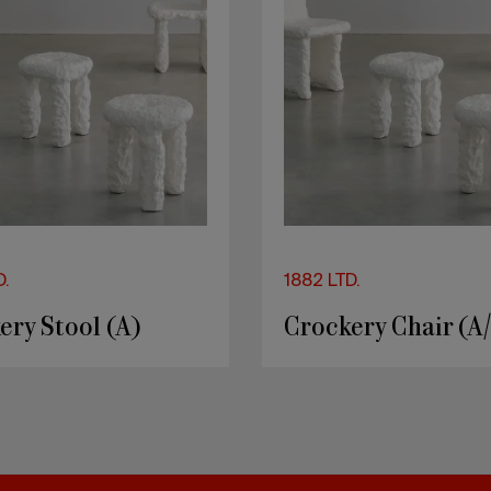
D.
1882 LTD.
ery Stool (A)
Crockery Chair (A