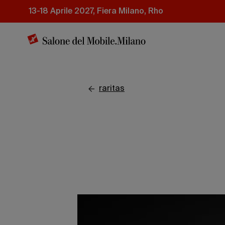
Salta
13-18 Aprile 2027, Fiera Milano, Rho
al
contenuto
principale
raritas