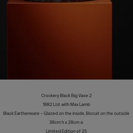
Crockery Black Big Vase 2
1882 Ltd. with Max Lamb
Black Earthenware – Glazed on the inside, Biscuit on the outside
38cm h x 28cm ø
Limited Edition of 25