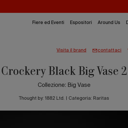
Fiere ed Eventi
Espositori
Around Us
visita il brand
contattaci
Crockery Black Big Vase 2
Collezione: Big Vase
Thought by:
1882 Ltd.
|
Categoria: Raritas