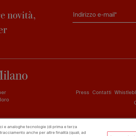
e novità,
Indirizzo e-mail*
er
Footer
per
Press
Contatti
Whistleb
menu
 loro
nici e analoghe tecnologie (di prima e terza
 tracciamento anche per altre finalità (quali, ad