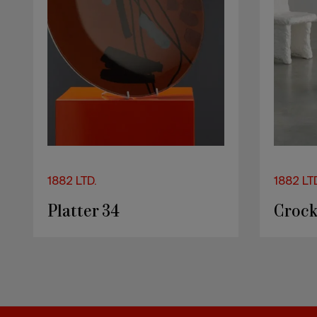
1882 LTD.
1882 LT
Platter 34
Crock