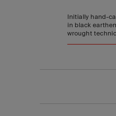
Initially hand-c
in black earthe
wrought technic