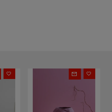
Crockery
Pink