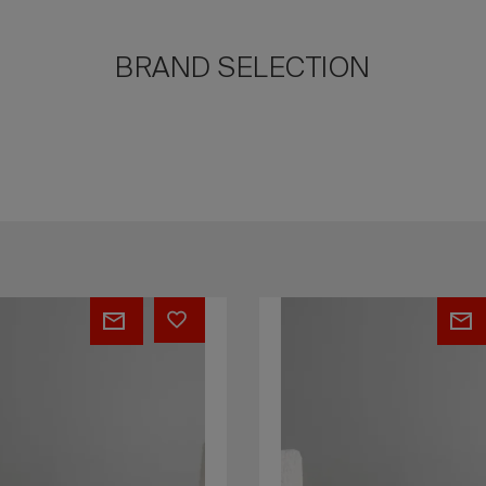
BRAND SELECTION
ry
Crockery
Chair
(A/CD)