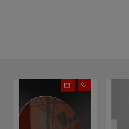
Platter
Crocke
34
Stool
(A)