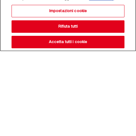
Impostazioni cookie
Rifiuta tutti
Accetta tutti i cookie
Resta aggiornato sulle
nostre novità,
iscriviti alla nostra
newsletter