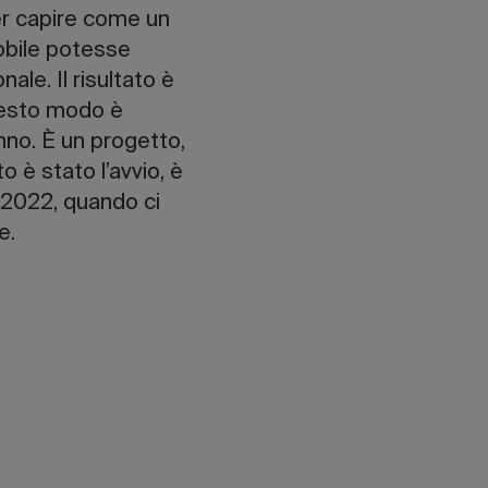
er capire come un
Mobile potesse
ale. Il risultato è
questo modo è
’anno. È un progetto,
 è stato l’avvio, è
e 2022, quando ci
e.