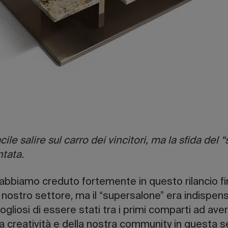
ile salire sul carro dei vincitori, ma la sfida del
ntata.
bbiamo creduto fortemente in questo rilancio fi
 nostro settore, ma il “supersalone” era indispensa
liosi di essere stati tra i primi comparti ad ave
la creatività e della nostra community in questa s