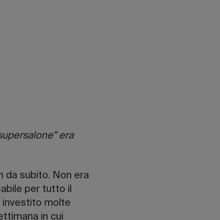
 “supersalone” era
n da subito. Non era
bile per tutto il
r investito molte
ettimana in cui