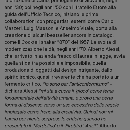
la direzione di Carlo, primogenito di Giovanni, negli
anni ‘30; poi negli anni ‘50 con il fratello Ettore alla
guida dell’Ufficio Tecnico, iniziano le prime
collaborazioni con progettisti esterni come Carlo
Mazzeri, Luigi Massoni e Anselmo Vitale, porta alla
creazione di alcuni bestseller ancora in catalogo,
come il Cocktail shaker “870” del 1957. La svolta di
modernizzazione la dà, negli anni ‘70, Alberto Alessi,
che, arrivato in azienda fresco di laurea in legge, avvia
quella sfida tra possibile e impossibile, quella
produzione di oggetti dal design intrigante, dallo
spirito ironico, quasi irreverente che ha portato a un
fermento critico.
“Io sono per l’anticonformismo”
–
dichiara Alessi
“mi sta a cuore il ‘gioco’ come tema
fondamentale dell'attività umana, e provo una certa
forma di dissenso verso un uso eccessivo delle regole
impiegato come freno alla creatività. Quindi non mi
hanno per niente sorpreso le critiche quando ho
presentato il ‘Merdolino’ o il ‘Firebird’. Anzi!”.
Alberto