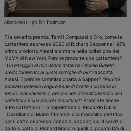
Alberto Alessi - ph. Toni Thorimbert
E la severità premia. Tanti i Compassi d’Oro, come la
caffettiera espresso 9090 di Richard Sapper nel 1979,
primo prodotto Alessi a entrare nella collezione del
MoMA di New York. Perché produrre una caffettiera?
“
Un omaggio al mio nonno materno Alfonso Bialetti,
credo l’antenato al quale somiglio di più”
racconta
Alessi
.
E perché commissionarla a Sapper?
“Perché
pensavo potesse reagire bene di fronte a un tema in
fondo ‘macchinistico’, perché non dimentichiamolo una
caffettiera è una piccola macchina!”.
Premiate anche
altre caffettiere – la napoletana di Riccardo Dalisi,
l’Ossidiana di Mario Trimarchi e la macchina elettrica
per il caffè espresso Cobán
di Sapper; poi, il servizio
da tè e caffè di Richard Meier e quelli di posate Dry di