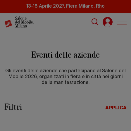
Salta
13-18 Aprile 2027, Fiera Milano, Rho
al
contenuto
principale
Eventi delle aziende
Gli eventi delle aziende che partecipano al Salone del
Mobile 2026, organizzati in fiera e in città nei giorni
della manifestazione.
Filtri
APPLICA