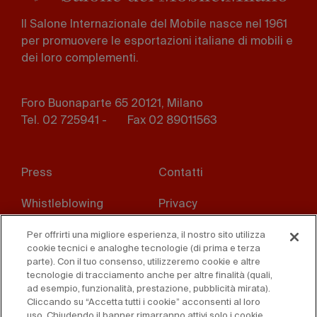
Il Salone Internazionale del Mobile nasce nel 1961
per promuovere le esportazioni italiane di mobili e
dei loro complementi.
Foro Buonaparte 65 20121, Milano
Tel. 02 725941 -
Fax 02 89011563
Footer
Press
Contatti
menu
Whistleblowing
Privacy
Disclaimer
D. Lgs. 231/01
Per offrirti una migliore esperienza, il nostro sito utilizza
cookie tecnici e analoghe tecnologie (di prima e terza
parte). Con il tuo consenso, utilizzeremo cookie e altre
Cookies
Condizioni di vendita
tecnologie di tracciamento anche per altre finalità (quali,
ad esempio, funzionalità, prestazione, pubblicità mirata).
Dichiarazione di
Cliccando su “Accetta tutti i cookie” acconsenti al loro
accessibilità
uso. Chiudendo il banner rimarranno attivi solo i cookie