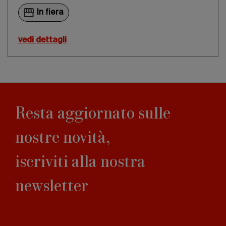
In fiera
vedi dettagli
Resta aggiornato sulle
nostre novità,
iscriviti alla nostra
newsletter