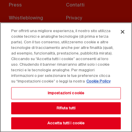
Footer
Press
Contatti
menu
Whistleblowing
Privacy
Disclaimer
D. Lgs. 231/01
Per offrirti una migliore esperienza, il nostro sito utilizza
cookie tecnici e analoghe tecnologie (di prima e terza
parte). Con il tuo consenso, utilizzeremo cookie e altre
Cookies
Condizioni di vendita
tecnologie di tracciamento anche per altre finalità (quali,
ad esempio, funzionalità, prestazione, pubblicità mirata).
Dichiarazione di
Cliccando su “Accetta tutti i cookie” acconsenti al loro
accessibilità
uso. Chiudendo il banner rimarranno attivi solo i cookie
tecnici e le tecnologie analoghe. Per maggiori
informazioni o per selezionare le tue preferenze clicca
su “Impostazioni cookie” o leggi la nostra
Cookie Policy
Impostazioni cookie
Rifiuta tutti
Copyright © 2025 Federlegno Arredo Eventi S.p.A.
Tutti i diritti riservati - P.IVA 06987590152
Accetta tutti i cookie