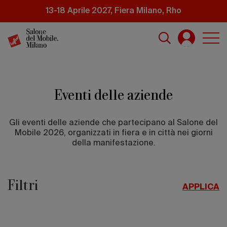
Salta
13-18 Aprile 2027, Fiera Milano, Rho
al
contenuto
principale
Eventi delle aziende
Gli eventi delle aziende che partecipano al Salone del
Mobile 2026, organizzati in fiera e in città nei giorni
della manifestazione.
Filtri
APPLICA